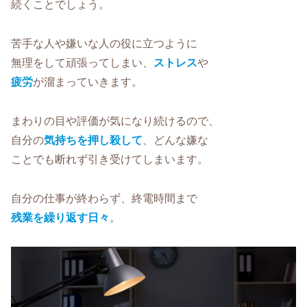
続くことでしょう。
苦手な人や嫌いな人の役に立つように
無理をして頑張ってしまい、
ストレス
や
疲労
が溜まっていきます。
まわりの目や評価が気になり続けるので、
自分の
気持ちを押し殺して
、どんな嫌な
ことでも断れず引き受けてしまいます。
自分の仕事が終わらず、終電時間まで
残業を繰り返す日々
。