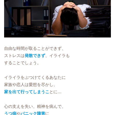
自由な時間が取ることができず、
ストレスは
発散できず
、イライラも
することでしょう。
イライラをぶつけてくるあなたに
家族や恋人は愛想を尽かし、
家を出て行ってしまうこ
とに…
心の支えを失い、精神を病んで、
うつ病
や
パニック障害
に