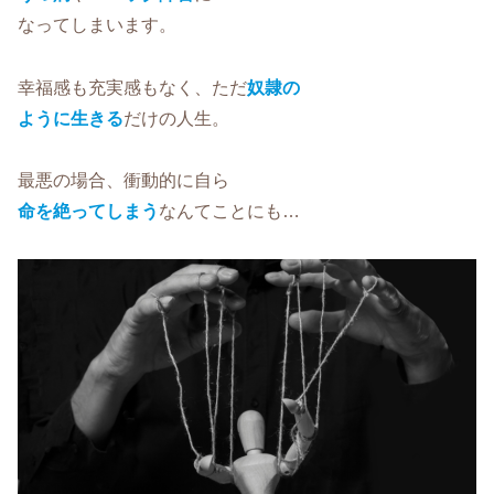
なってしまいます。
幸福感も充実感もなく、ただ
奴隷の
ように生きる
だけの人生。
最悪の場合、衝動的に自ら
命を絶ってしまう
なんてことにも…