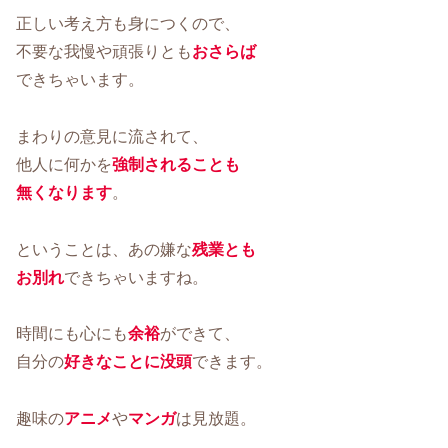
正しい考え方も身につくので、
不要な我慢や頑張りとも
おさらば
できちゃいます。
まわりの意見に流されて、
他人に何かを
強制されることも
無くなります
。
ということは、あの嫌な
残業とも
お別れ
できちゃいますね。
時間にも心にも
余裕
ができて、
自分の
好きなことに没頭
できます。
趣味の
アニメ
や
マンガ
は見放題。