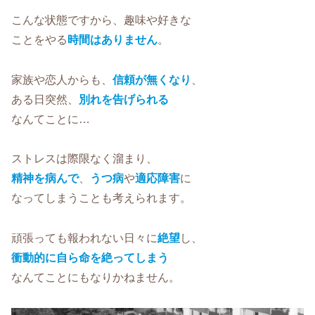
こんな状態ですから、趣味や好きな
ことをやる
時間はありません
。
家族や恋人からも、
信頼が無くなり
、
ある日突然、
別れを告げられる
なんてことに…
ストレスは際限なく溜まり、
精神を病んで
、
うつ病
や
適応障害
に
なってしまうことも考えられます。
頑張っても報われない日々に
絶望
し、
衝動的に自ら命を絶ってしまう
なんてことにもなりかねません。