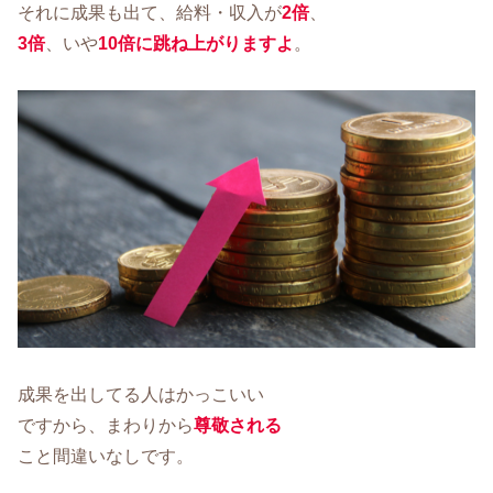
それに成果も出て、給料・収入が
2倍
、
3倍
、いや
10倍に跳ね上がりますよ
。
成果を出してる人はかっこいい
ですから、まわりから
尊敬される
こと間違いなしです。