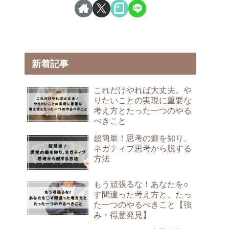
新着記事
これだけやれば大丈夫。や
りたいことの実現に重要な
考え方とたった一つのやる
べきこと
超簡単！思考の癖を知り、
ネガティブ思考から脱する
方法
もう頑張るな！あなたを○
す間違った考え方と、たっ
た一つのやるべきこと【強
み・得意発見】