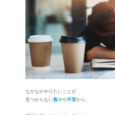
なかなかやりたいことが
見つからない
焦り
や
不安
から、