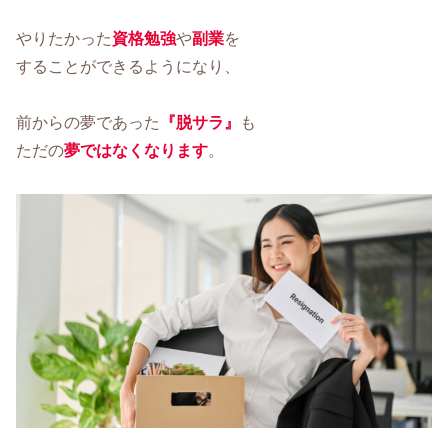
やりたかった
資格勉強
や
副業
を
することができるようになり、
前からの夢であった
『脱サラ』
も
ただの
夢ではなくなります
。