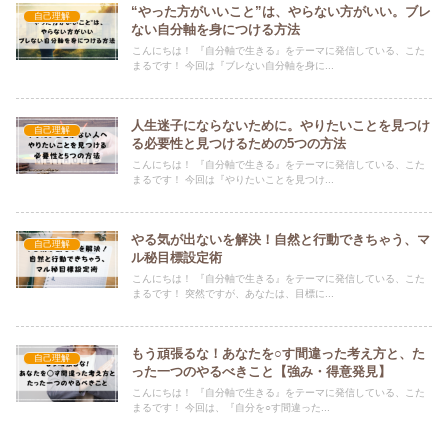
“やった方がいいこと”は、やらない方がいい。ブレ
自己理解
ない自分軸を身につける方法
こんにちは！ 『自分軸で生きる』をテーマに発信している、こた
まるです！ 今回は『ブレない自分軸を身に...
人生迷子にならないために。やりたいことを見つけ
自己理解
る必要性と見つけるための5つの方法
こんにちは！ 『自分軸で生きる』をテーマに発信している、こた
まるです！ 今回は『やりたいことを見つけ...
やる気が出ないを解決！自然と行動できちゃう、マ
自己理解
ル秘目標設定術
こんにちは！ 『自分軸で生きる』をテーマに発信している、こた
まるです！ 突然ですが、あなたは、目標に...
もう頑張るな！あなたを○す間違った考え方と、た
自己理解
った一つのやるべきこと【強み・得意発見】
こんにちは！ 『自分軸で生きる』をテーマに発信している、こた
まるです！ 今回は、『自分を○す間違った...