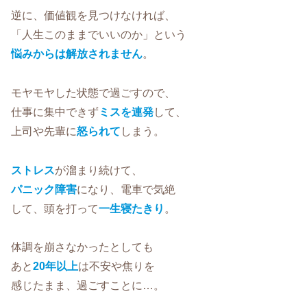
逆に、価値観を見つけなければ、
「人生このままでいいのか」という
悩みからは解放されません
。
モヤモヤした状態で過ごすので、
仕事に集中できず
ミスを連発
して、
上司や先輩に
怒られて
しまう。
ストレス
が溜まり続けて、
パニック障害
になり、電車で気絶
して、頭を打って
一生寝たきり
。
体調を崩さなかったとしても
あと
20年以上
は不安や焦りを
感じたまま、過ごすことに…。