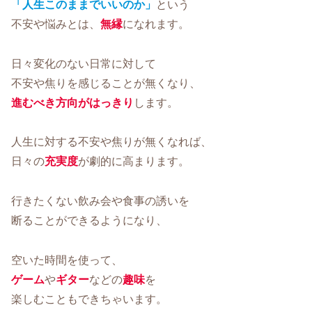
「人生このままでいいのか」
という
不安や悩みとは、
無縁
になれます。
日々変化のない日常に対して
不安や焦りを感じることが無くなり、
進むべき方向がはっきり
します。
人生に対する不安や焦りが無くなれば、
日々の
充実度
が劇的に高まります。
行きたくない飲み会や食事の誘いを
断ることができるようになり、
空いた時間を使って、
ゲーム
や
ギター
などの
趣味
を
楽しむこともできちゃいます。