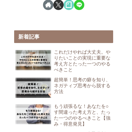
新着記事
これだけやれば大丈夫。や
りたいことの実現に重要な
考え方とたった一つのやる
べきこと
超簡単！思考の癖を知り、
ネガティブ思考から脱する
方法
もう頑張るな！あなたを○
す間違った考え方と、たっ
た一つのやるべきこと【強
み・得意発見】